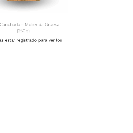
 Canchada – Molienda Gruesa
(250g)
as estar registrado para ver los
precios
Añadir al carrito