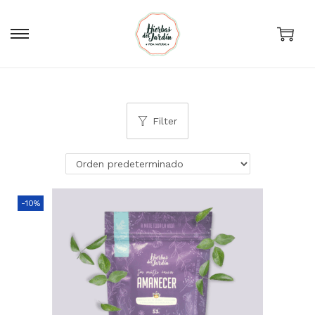
0
Filter
-10%