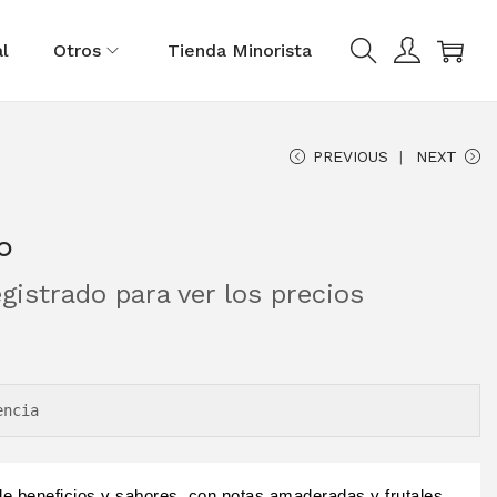
0
l
Otros
Tienda Minorista
PREVIOUS
NEXT
o
gistrado para ver los precios
encia
e beneficios y sabores, con notas amaderadas y frutales,