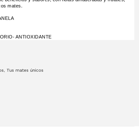
cos mates.
ANELA
TORIO- ANTIOXIDANTE
os
,
Tus mates únicos